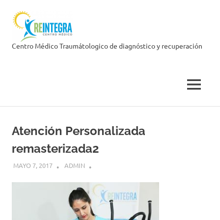
Skip
Centro
to
content
Médico
Centro Médico Traumátologico de diagnóstico y recuperación
Reintegra
MENU
Atención Personalizada
remasterizada2
MAYO 7, 2017
ADMIN