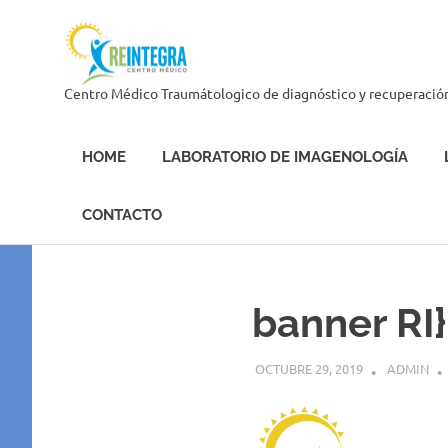
Skip
Centro
to
content
Médico
Centro Médico Traumátologico de diagnóstico y recuperació
Reintegra
HOME
LABORATORIO DE IMAGENOLOGÍA
CONTACTO
banner RI}
OCTUBRE 29, 2019
ADMIN