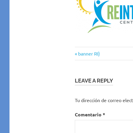
Previous
Navegación
banner RI}
Post:
de
entradas
LEAVE A REPLY
Tu dirección de correo elect
Comentario
*