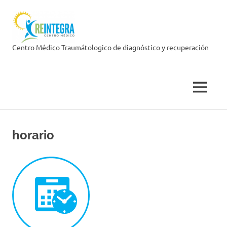
Skip
Centro
to
content
Médico
Centro Médico Traumátologico de diagnóstico y recuperación
Reintegra
MENU
horario