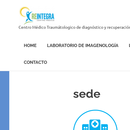
Skip
Centro
to
content
Médico
Centro Médico Traumátologico de diagnóstico y recuperació
Reintegra
HOME
LABORATORIO DE IMAGENOLOGÍA
CONTACTO
sede