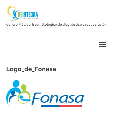
Skip
Centro
to
content
Médico
Centro Médico Traumátologico de diagnóstico y recuperación
Reintegra
MENU
Logo_de_Fonasa