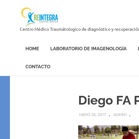
Skip
Centro
to
content
Médico
Centro Médico Traumátologico de diagnóstico y recuperació
Reintegra
HOME
LABORATORIO DE IMAGENOLOGÍA
CONTACTO
Diego FA
MAYO 26, 2017
ADMIN