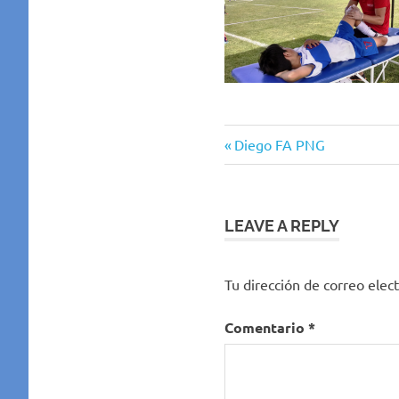
Previous
Navegación
Diego FA PNG
Post:
de
entradas
LEAVE A REPLY
Tu dirección de correo elect
Comentario
*