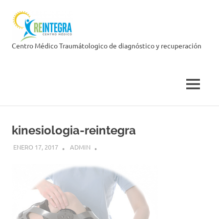
Skip
Centro
to
content
Médico
Centro Médico Traumátologico de diagnóstico y recuperación
Reintegra
MENU
kinesiologia-reintegra
ENERO 17, 2017
ADMIN