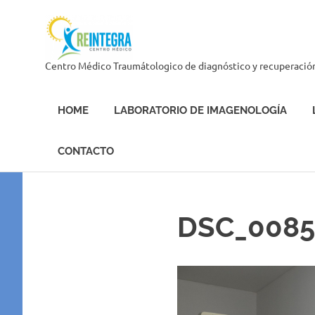
Skip
Centro
to
content
Médico
Centro Médico Traumátologico de diagnóstico y recuperació
Reintegra
HOME
LABORATORIO DE IMAGENOLOGÍA
CONTACTO
DSC_0085