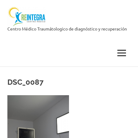
Skip
Centro
to
content
Médico
Centro Médico Traumátologico de diagnóstico y recuperación
Reintegra
MENU
DSC_0087