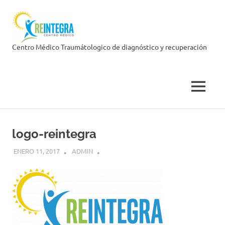
Skip
Centro
to
content
Médico
Centro Médico Traumátologico de diagnóstico y recuperación
Reintegra
MENU
logo-reintegra
ENERO 11, 2017
ADMIN