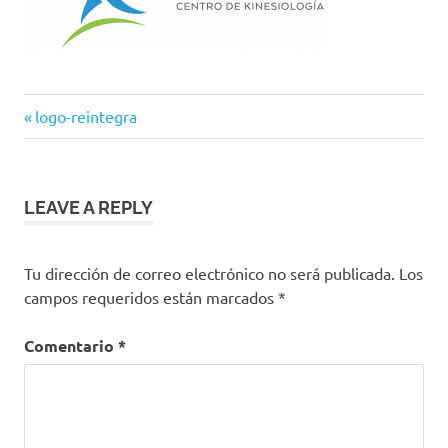
Previous
Navegación
logo-reintegra
Post:
de
entradas
LEAVE A REPLY
Tu dirección de correo electrónico no será publicada.
Los
campos requeridos están marcados
*
Comentario
*