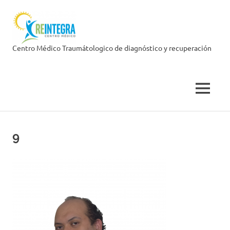
Skip
Centro
to
content
Médico
Centro Médico Traumátologico de diagnóstico y recuperación
Reintegra
MENU
9