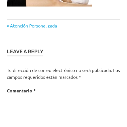
Previous
Navegación
Atención Personalizada
Post:
de
entradas
LEAVE A REPLY
Tu dirección de correo electrónico no será publicada.
Los
campos requeridos están marcados
*
Comentario
*