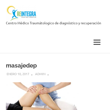
Skip
Centro
to
content
Médico
Centro Médico Traumátologico de diagnóstico y recuperación
Reintegra
MENU
masajedep
ENERO 10, 2017
ADMIN