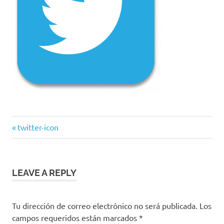
Previous
Navegación
twitter-icon
Post:
de
entradas
LEAVE A REPLY
Tu dirección de correo electrónico no será publicada.
Los
campos requeridos están marcados
*