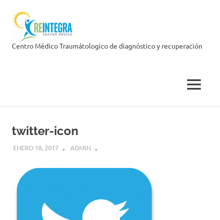
Skip
Centro
to
content
Médico
Centro Médico Traumátologico de diagnóstico y recuperación
Reintegra
MENU
twitter-icon
ENERO 18, 2017
ADMIN